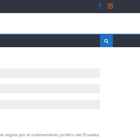
antiago de Méndez, Gualaquiza, Tiwintza y Taisha
osco ​
ora y Pastaza
se regula por el ordenamiento jurídico del Ecuador,