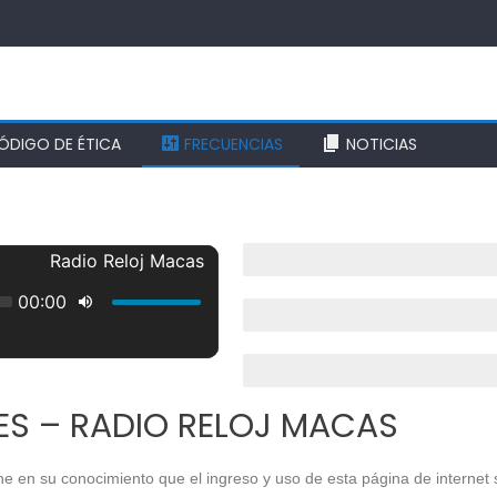
ÓDIGO DE ÉTICA
FRECUENCIAS
NOTICIAS
100.5 fm - Morona, Sucúa, Logroño, S
100.1 fm - Limón Indanza y San Juan B
101.5 fm - Huamboya, Pablo Sexto, Pal
ES – RADIO RELOJ MACAS
ne en su conocimiento que el ingreso y uso de esta página de internet 