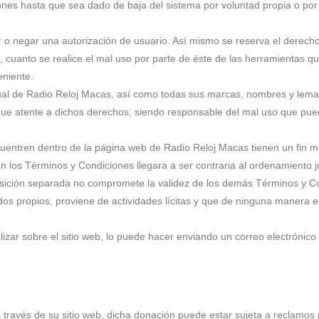
ones hasta que sea dado de baja del sistema por voluntad propia o po
o negar una autorización de usuario. Así mismo se reserva el derecho 
, cuanto se realice el mal uso por parte de éste de las herramientas q
eniente.
tual de Radio Reloj Macas, así como todas sus marcas, nombres y lemas 
ue atente a dichos derechos, siendo responsable del mal uso que pue
uentren dentro de la página web de Radio Reloj Macas tienen un fin m
en los Términos y Condiciones llegara a ser contraria al ordenamiento j
osición separada no compromete la validez de los demás Términos y C
os propios, proviene de actividades lícitas y que de ninguna manera e
zar sobre el sitio web, lo puede hacer enviando un correo electrónico a
través de su sitio web, dicha donación puede estar sujeta a reclamos p