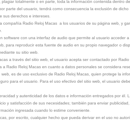
r, plagiar totalmente o en parte, toda la información contenida dentro de
r parte del usuario, tendrá como consecuencia la exclusión de dicho us
e sus derechos e intereses.
e la compañía Radio Reloj Macas a los usuarios de su página web, y gar
e.
 software con una interfaz de audio que permite al usuario acceder 
b, para reproducir esta fuente de audio en su propio navegador o disp
ediante su sitio web.
as a través del sitio web, el usuario acepta ser contactado por Radio
ea a Radio Reloj Macas en cuanto a datos personales se considera res
io web, es de uso exclusivo de Radio Reloj Macas, quien protege la inf
o para el usuario. Para el uso efectivo del sitio web, el usuario deb
racidad y autenticidad de los datos e información entregados por él. 
cio y satisfacción de sus necesidades; también para enviar publicidad,
formación ingresada cuando lo estime conveniente.
acas, por escrito, cualquier hecho que pueda derivar en el uso no auto