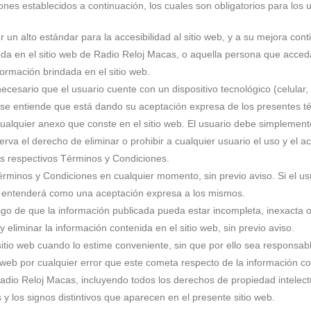
es establecidos a continuación, los cuales son obligatorios para los us
 alto estándar para la accesibilidad al sitio web, y a su mejora cont
eda en el sitio web de Radio Reloj Macas, o aquella persona que acced
ormación brindada en el sitio web.
ecesario que el usuario cuente con un dispositivo tecnológico (celular, 
s se entiende que está dando su aceptación expresa de los presentes 
ualquier anexo que conste en el sitio web. El usuario debe simplemente
va el derecho de eliminar o prohibir a cualquier usuario el uso y el a
los respectivos Términos y Condiciones.
rminos y Condiciones en cualquier momento, sin previo aviso. Si el us
e entenderá como una aceptación expresa a los mismos.
iesgo de que la información publicada pueda estar incompleta, inexacta
eliminar la información contenida en el sitio web, sin previo aviso.
sitio web cuando lo estime conveniente, sin que por ello sea responsabl
o web por cualquier error que este cometa respecto de la información c
dio Reloj Macas, incluyendo todos los derechos de propiedad intelectua
y los signos distintivos que aparecen en el presente sitio web.